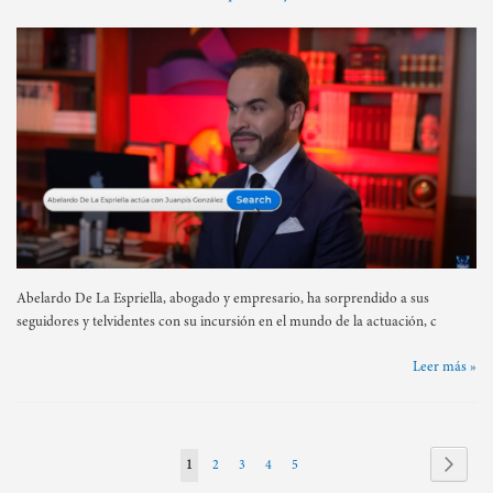
Abelardo De La Espriella, abogado y empresario, ha sorprendido a sus
seguidores y telvidentes con su incursión en el mundo de la actuación, c
Leer más »
Page
Page
Siguie
You're
Page
Page
Page
Page
1
2
3
4
5