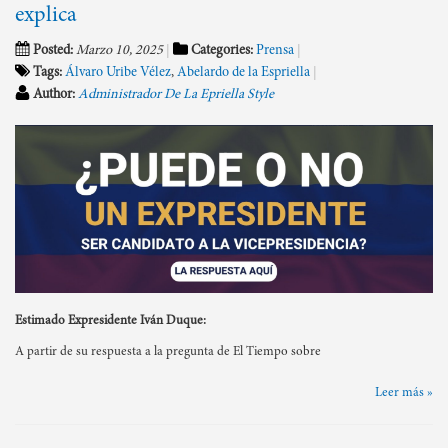
explica
Posted:
Marzo 10, 2025
Categories:
Prensa
Tags:
Álvaro Uribe Vélez
,
Abelardo de la Espriella
Author:
Administrador De La Epriella Style
Estimado Expresidente Iván Duque:
A partir de su respuesta a la pregunta de El Tiempo sobre
Leer más »