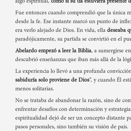
algo espiritual,
como si su tía estuviera presente 
Fue entonces cuando comprendió que la única ma
desde la fe
.
Ese instante marcó un punto de infl
era verlo alejado de Dios.
En vida, ella
deseaba qu
paradójicamente,
su partida se convirtió en el p
Abelardo empezó a leer la Biblia
, a sumergirse e
descubrió enseñanzas que iban más allá de la l
La experiencia lo llevó a una profunda convicción
sabiduría solo proviene de Dios
”
, y cuando Él est
menos solitarias.
No se trataba de abandonar la razón, sino de com
enfrentar desafíos con determinación y estrategia
espiritualidad dejó de ser un concepto distante p
pasos personales, sino también su visión de país.