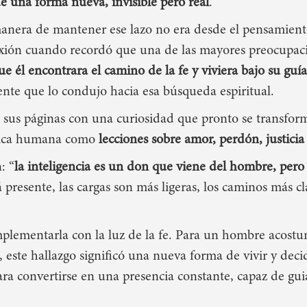
de una forma nueva, invisible pero real
.
nera de mantener ese lazo no era desde el pensamiento
exión cuando recordó que una de las mayores preocupaci
e él encontrara el camino de la fe y viviera bajo su guía
uente que lo condujo hacia esa búsqueda espiritual
.
n sus páginas con una curiosidad que pronto se transfor
ógica humana como
lecciones sobre amor, perdón, justicia
: “
la inteligencia es un don que viene del hombre, pero
á presente, las cargas son más ligeras, los caminos más cla
plementarla con la luz de la fe.
Para un hombre acostu
, este hallazgo significó una
nueva forma de vivir y decid
ara convertirse en una presencia constante, capaz de gui