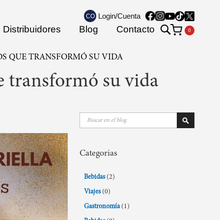
Login/Cuenta
CO
Search
Distribuidores
Blog
Contacto
Mi carrito
IOS QUE TRANSFORMÓ SU VIDA
e transformó su vida
Buscar
Buscar
Categorias
Bebidas
(2)
Viajes
(0)
Gastronomía
(1)