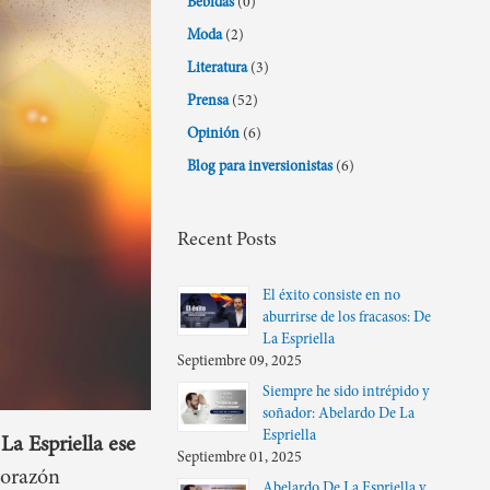
Bebidas
(0)
Moda
(2)
Literatura
(3)
Prensa
(52)
Opinión
(6)
Blog para inversionistas
(6)
Recent Posts
El éxito consiste en no
aburrirse de los fracasos: De
La Espriella
Septiembre 09, 2025
Siempre he sido intrépido y
soñador: Abelardo De La
Espriella
La Espriella
ese
Septiembre 01, 2025
corazón
Abelardo De La Espriella y