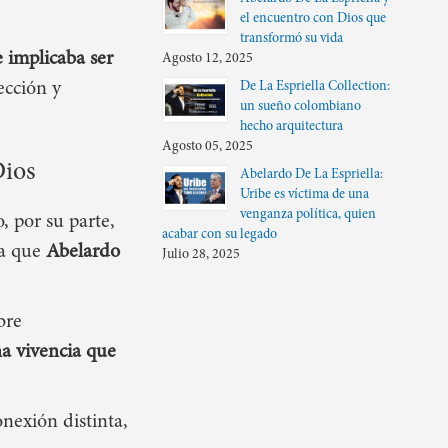
el encuentro con Dios que
transformó su vida
e implicaba ser
Agosto 12, 2025
ección y
De La Espriella Collection:
un sueño colombiano
hecho arquitectura
Agosto 05, 2025
Dios
Abelardo De La Espriella:
Uribe es víctima de una
venganza política, quien
 por su parte,
acabar con su legado
da que
Abelardo
Julio 28, 2025
bre
na vivencia que
onexión distinta
,