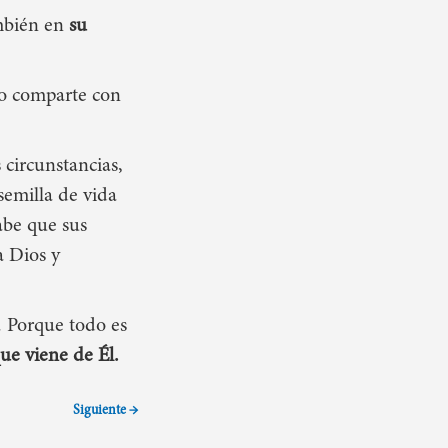
ambién en
su
mo comparte con
 circunstancias,
semilla de vida
abe que sus
a Dios y
. P
orque
todo es
ue viene de Él
.
Siguiente →