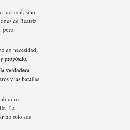
 racional, sino
ones de Beatriz
, pero
mó en necesidad,
 y propósito.
 la verdadera
ros y las batallas
mbrado a
ir
.
La
ar no solo sus