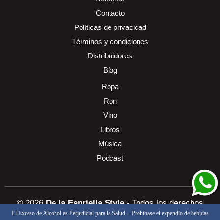
Contacto
Políticas de privacidad
Términos y condiciones
Distribuidores
Blog
Ropa
Ron
Vino
Libros
Música
Podcast
© 2026
De la Espriella Style
- Todos los derechos
El Exceso de Alcohol es Perjudicial para la Salud. - Prohíbase el expendio de bebidas
reservados
Diseñado y programado por: