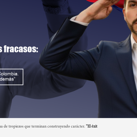
dena de tropiezos que terminan construyendo carácter.
“El éxit