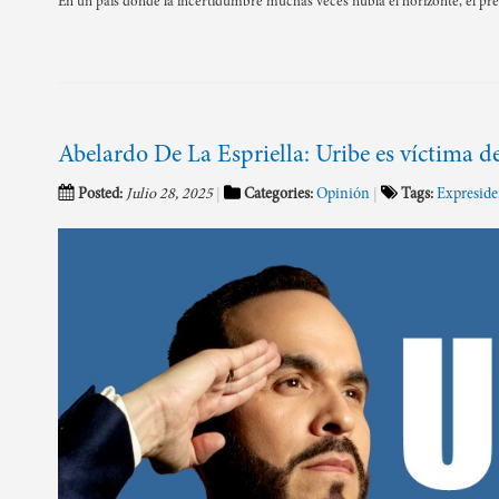
En un país donde la incertidumbre muchas veces nubla el horizonte, el pr
Abelardo De La Espriella: Uribe es víctima d
Posted:
Julio 28, 2025
Categories:
Opinión
Tags:
Expreside