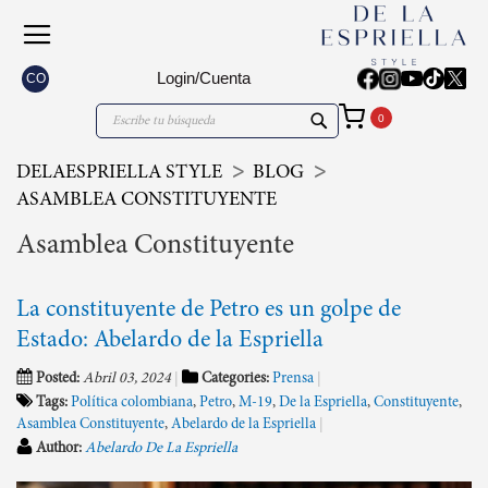
Login/Cuenta
CO
Mi carrito
Search
Search
DELAESPRIELLA STYLE
BLOG
ASAMBLEA CONSTITUYENTE
Asamblea Constituyente
La constituyente de Petro es un golpe de
Estado: Abelardo de la Espriella
Posted:
Abril 03, 2024
Categories:
Prensa
Tags:
Política colombiana
,
Petro
,
M-19
,
De la Espriella
,
Constituyente
,
Asamblea Constituyente
,
Abelardo de la Espriella
Author:
Abelardo De La Espriella