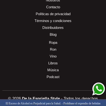
Nosotros
Contacto
Políticas de privacidad
Términos y condiciones
Distribuidores
Blog
Ropa
Ron
Vino
Libros
Música
Podcast
© 2026
De la Espriella Style
- Todos los derechos
El Exceso de Alcohol es Perjudicial para la Salud. - Prohíbase el expendio de bebidas
reservados
Diseñado y programado por: