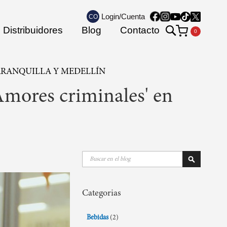
Login/Cuenta
CO
Search
Distribuidores
Blog
Contacto
Mi carrito
ARRANQUILLA Y MEDELLÍN
'Amores criminales' en
Buscar
Buscar
Categorias
Bebidas
(2)