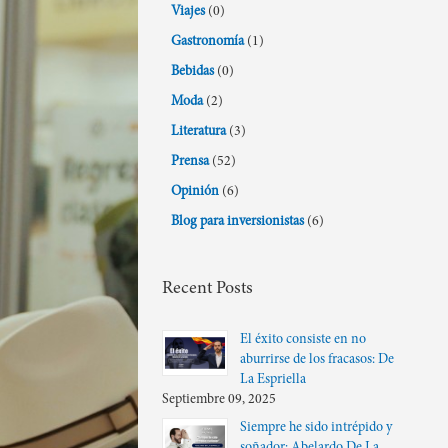
Viajes
(0)
Gastronomía
(1)
Bebidas
(0)
Moda
(2)
Literatura
(3)
Prensa
(52)
Opinión
(6)
Blog para inversionistas
(6)
Recent Posts
El éxito consiste en no
aburrirse de los fracasos: De
La Espriella
Septiembre 09, 2025
Siempre he sido intrépido y