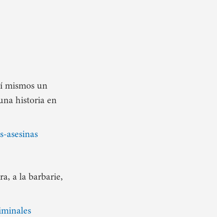
 sí mismos un
una historia en
s-asesinas
a, a la barbarie,
iminales