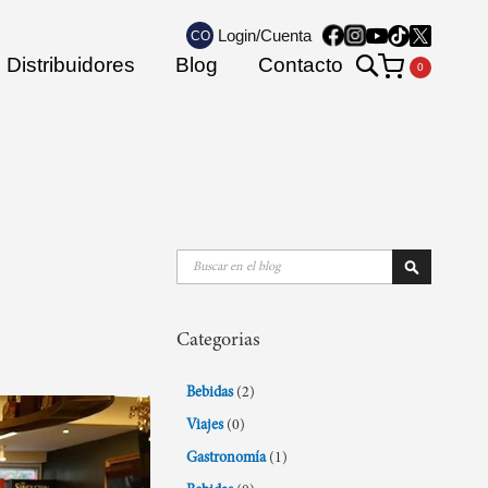
Login/Cuenta
CO
Search
Distribuidores
Blog
Contacto
Mi carrito
Buscar
Buscar
Categorias
Bebidas
(2)
Viajes
(0)
Gastronomía
(1)