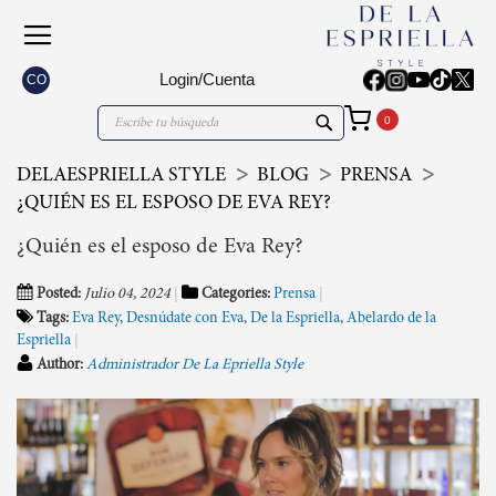
Login/Cuenta
CO
Mi carrito
Search
Search
DELAESPRIELLA STYLE
BLOG
PRENSA
¿QUIÉN ES EL ESPOSO DE EVA REY?
¿Quién es el esposo de Eva Rey?
Posted:
Julio 04, 2024
Categories:
Prensa
Tags:
Eva Rey
,
Desnúdate con Eva
,
De la Espriella
,
Abelardo de la
Espriella
Author:
Administrador De La Epriella Style