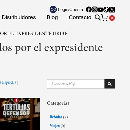
Login/Cuenta
CO
Search
Distribuidores
Blog
Contacto
Mi carrito
OR EL EXPRESIDENTE URIBE
dos por el expresidente
Buscar
a Espriella
Buscar
Categorias
Bebidas
(2)
Viajes
(0)