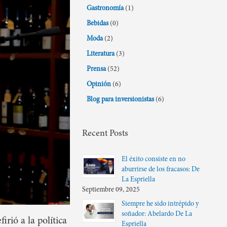
Gastronomía
(1)
Bebidas
(0)
Moda
(2)
Literatura
(3)
Prensa
(52)
Opinión
(6)
Blog para inversionistas
(6)
Recent Posts
El éxito consiste en no
aburrirse de los fracasos: De
La Espriella
Septiembre 09, 2025
Siempre he sido intrépido y
soñador: Abelardo De La
rió a la política
Espriella