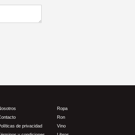
Nosotros
Ropa
Contacto
Ron
olíticas de privacidad
Vino
Términos y condiciones
Libros