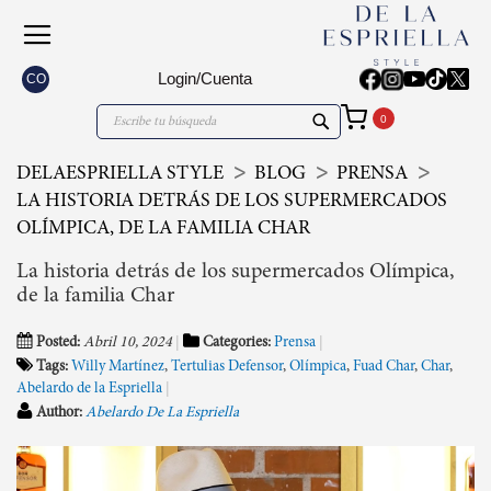
Login/Cuenta
CO
Mi carrito
Search
Search
DELAESPRIELLA STYLE
BLOG
PRENSA
LA HISTORIA DETRÁS DE LOS SUPERMERCADOS
OLÍMPICA, DE LA FAMILIA CHAR
La historia detrás de los supermercados Olímpica,
de la familia Char
Posted:
Abril 10, 2024
Categories:
Prensa
Tags:
Willy Martínez
,
Tertulias Defensor
,
Olímpica
,
Fuad Char
,
Char
,
Abelardo de la Espriella
Author:
Abelardo De La Espriella