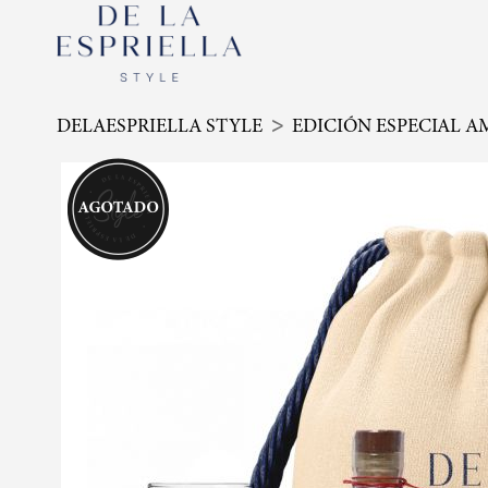
DELAESPRIELLA STYLE
EDICIÓN ESPECIAL A
Skip
to
the
end
of
the
images
gallery