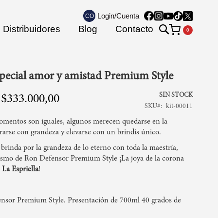
Login/Cuenta
CO
Search
Distribuidores
Blog
Contacto
Mi carrito
special amor y amistad Premium Style
SIN STOCK
$333.000,00
SKU
kit-00011
omentos son iguales, algunos merecen quedarse en la
arse con grandeza y elevarse con un brindis único.
 brinda por la grandeza de lo eterno con toda la maestría,
cismo de Ron Defensor Premium Style ¡La joya de la corona
 La Espriella
!
nsor Premium Style. Presentación de 700ml 40 grados de