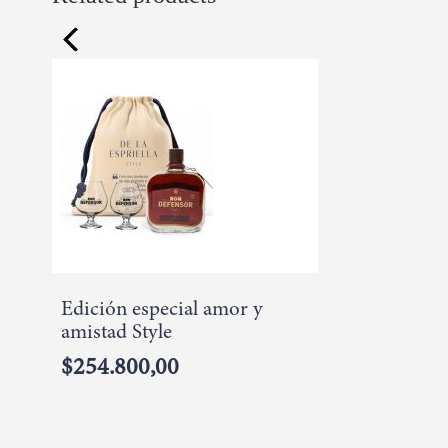
the
prev
beginning
of
the
images
gallery
Edición especial amor y
amistad Style
$254.800,00