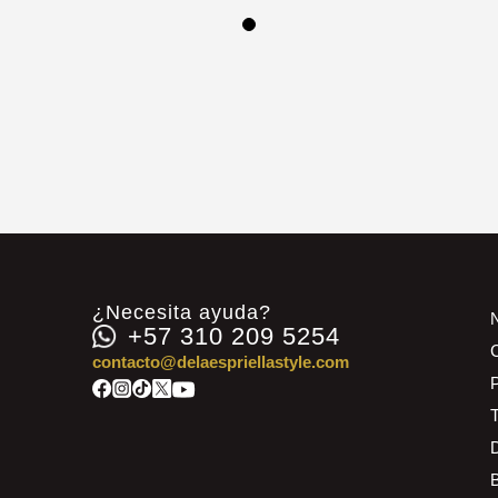
¿Necesita ayuda?
+57 310 209 5254
contacto@delaespriellastyle.com
P
D