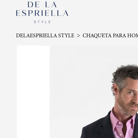
DELAESPRIELLA STYLE
CHAQUETA PARA HO
Skip
to
the
end
of
the
images
gallery