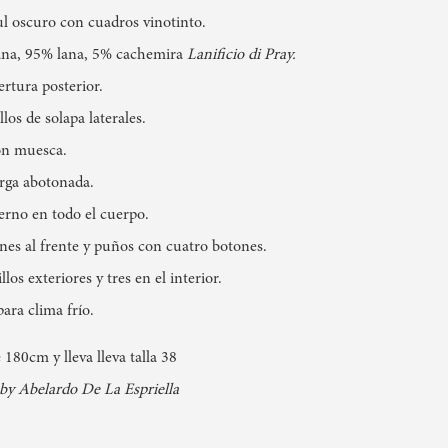
l oscuro con cuadros vinotinto.
iana, 95% lana, 5% cachemira
Lanificio di Pray.
rtura posterior.
llos de solapa laterales.
on muesca.
rga abotonada.
erno en todo el cuerpo.
nes al frente y puños con cuatro botones.
llos exteriores y tres en el interior.
para clima frío.
180cm y lleva lleva talla 38
by Abelardo De La Espriella