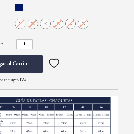
36
38
40
42
44
46
D
ar al Carrito
tos incluyen IVA