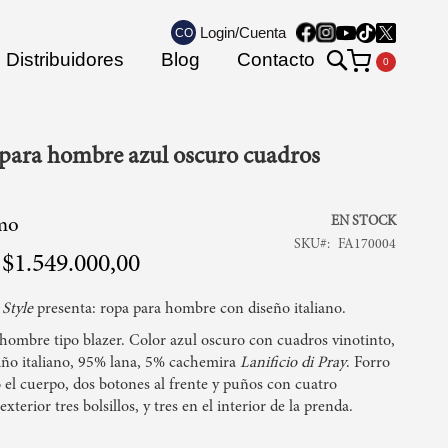
Login/Cuenta
CO
Search
Distribuidores
Blog
Contacto
Mi carrito
para hombre azul oscuro cuadros
EN STOCK
mo
SKU
FA170004
$1.549.000,00
 Style
presenta: ropa para hombre con diseño italiano.
hombre tipo blazer. Color azul oscuro con cuadros vinotinto,
año italiano, 95% lana, 5% cachemira
Lanificio di Pray
. Forro
 el cuerpo, dos botones al frente y puños con cuatro
xterior tres bolsillos, y tres en el interior de la prenda.