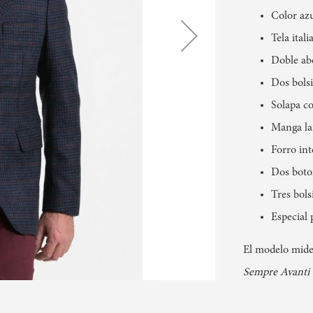
Color azu
Tela ital
Doble abe
Dos bolsi
Solapa c
Manga la
Forro int
Dos boto
Tres bolsi
Especial 
El modelo mide 
Sempre Avanti 