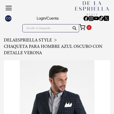
Login/Cuenta
CO
Mi carrito
Search
Search
DELAESPRIELLA STYLE
CHAQUETA PARA HOMBRE AZUL OSCURO CON
DETALLE VERONA
Skip
to
the
end
of
the
images
gallery