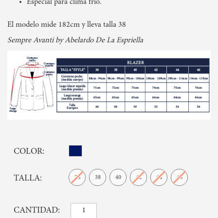
Especial para clima frío.
El modelo mide 182cm y lleva talla 38
Sempre Avanti by Abelardo De La Espriella
COLOR
TALLA
36
38
40
42
44
46
CANTIDAD