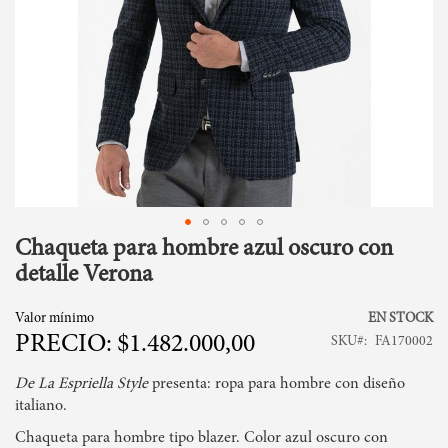
Chaqueta para hombre azul oscuro con
Skip
to
detalle Verona
the
beginning
Valor mínimo
EN STOCK
of
$1.482.000,00
SKU
FA170002
the
images
De La Espriella Style
presenta: ropa para hombre con diseño
gallery
italiano.
Chaqueta para hombre tipo blazer. Color azul oscuro con