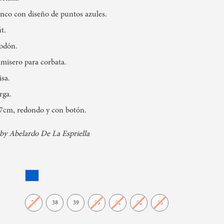
anco con diseño de puntos azules.
t.
odón.
misero para corbata.
isa.
rga.
7cm, redondo y con botón.
by Abelardo De La Espriella
37
38
39
40
41
42
43