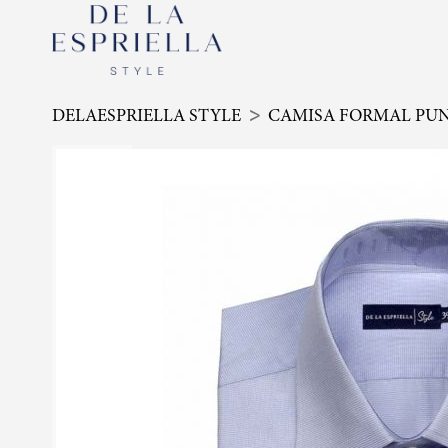
DELAESPRIELLA STYLE
CAMISA FORMAL PUN
Skip
to
the
end
of
the
images
gallery