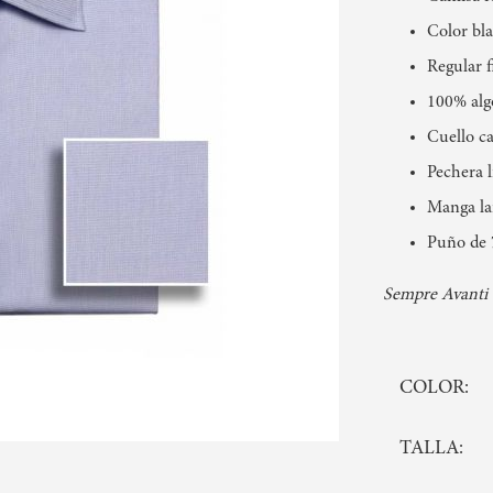
Color bl
Regular fi
100% alg
Cuello ca
Pechera l
Manga la
Puño de 
Sempre Avanti 
COLOR
TALLA