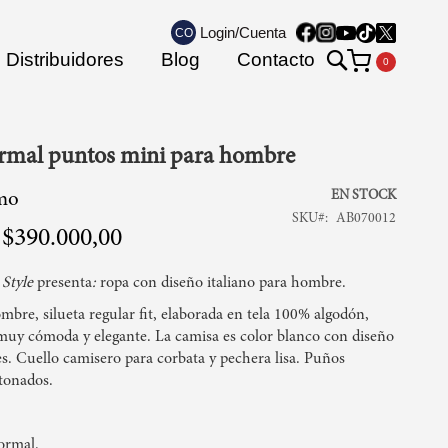
Login/Cuenta
CO
Search
Distribuidores
Blog
Contacto
Mi carrito
rmal puntos mini para hombre
EN STOCK
mo
SKU
AB070012
$390.000,00
 Style
presenta
:
ropa con diseño italiano para hombre.
bre, silueta regular fit, elaborada en tela 100% algodón,
 muy cómoda y elegante. La camisa es color blanco con diseño
s. Cuello camisero para corbata y pechera lisa. Puños
tonados.
ormal.