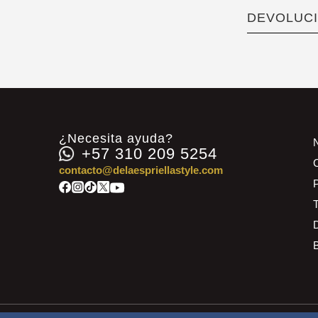
DEVOLUCI
¿Necesita ayuda?
+57 310 209 5254
contacto@delaespriellastyle.com
P
D