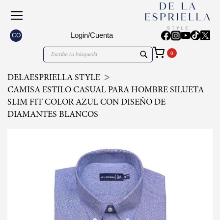
Login/Cuenta
CO
Mi carrito
Search
Search
DELAESPRIELLA STYLE
CAMISA ESTILO CASUAL PARA HOMBRE SILUETA
SLIM FIT COLOR AZUL CON DISEÑO DE
DIAMANTES BLANCOS
Skip
to
the
end
of
the
images
gallery