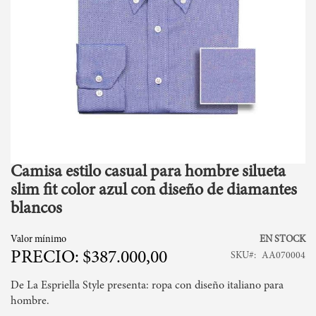
Camisa estilo casual para hombre silueta
Skip
to
slim fit color azul con diseño de diamantes
the
blancos
beginning
of
Valor mínimo
EN STOCK
the
$387.000,00
images
SKU
AA070004
gallery
De La Espriella Style presenta: ropa con diseño italiano para
hombre.